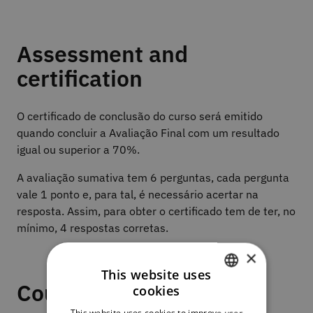
Assessment and
certification
O certificado de conclusão do curso será emitido
quando concluir a Avaliação Final com um resultado
igual ou superior a 70%.
A avaliação sumativa tem 6 perguntas, cada pergunta
vale 1 ponto e, para tal, é necessário acertar na
resposta. Assim, para obter o certificado tem de ter, no
mínimo, 4 respostas corretas.
×
This website uses
Course plan
cookies
PORTUGUESE
This website uses cookies to improve user