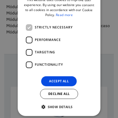
ENGLISH
experience. By using our website you consent
Módulo 0 - Boas-vindas
to all cookies in accordance with our Cookie
Módulo 1 - Sensibilização e Conceitos
Policy.
Read more
Módulo 2 - Como comprar inovação?
Módulo 3 - Abordagem metodológica e Estudo de caso
STRICTLY NECESSARY
Módulo 4 - Conclusão
PERFORMANCE
TARGETING
FUNCTIONALITY
Course team
ACCEPT ALL
DECLINE ALL
SHOW DETAILS