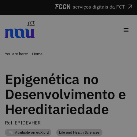
Skip to main content
serviços digitais da FCT
≡
You are here:
Home
Epigenética no
Desenvolvimento e
Hereditariedade
Ref. EPIDEVHER
Available on edX.org
Life and Health Sciences
Category
Category