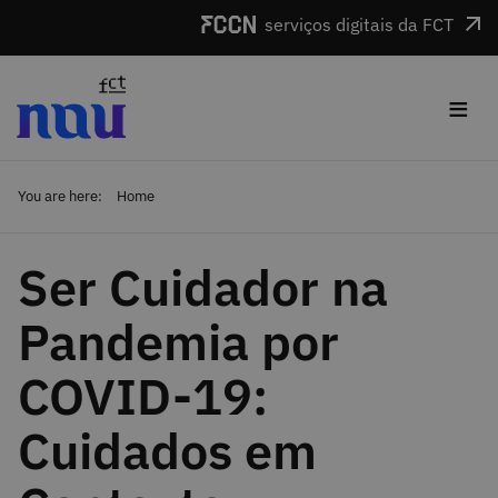
Skip to main content
serviços digitais da FCT
≡
You are here:
Home
Ser Cuidador na
Pandemia por
COVID-19:
Cuidados em