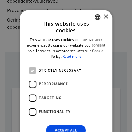
dependente/vulnerável;
Prevenção de quedas no domicílio;
×
Gerir o regime medicamentoso da pessoa
This website uses
dependente/vulnerável.
cookies
PORTUGUESE
This website uses cookies to improve user
ENGLISH
experience. By using our website you consent
to all cookies in accordance with our Cookie
Policy.
Read more
Course team
STRICTLY NECESSARY
PERFORMANCE
TARGETING
FUNCTIONALITY
Maria José Lumini
ACCEPT ALL