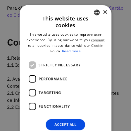
Para obter o certificado necessita de associar o
Cartão
×
do Cidadão à sua conta NAU
.
This website uses
cookies
PORTUGUESE
This website uses cookies to improve user
ENGLISH
Course plan
experience. By using our website you consent
to all cookies in accordance with our Cookie
Policy.
Read more
1.Relevância das Fontes de Informação
1.1 Identificação de Fontes Relevantes
STRICTLY NECESSARY
2. Avaliação da Credibilidade das Informações e
PERFORMANCE
Conteúdos
TARGETING
2.1 Critérios de Avaliação da Credibilidade de Fontes
de Informação e Conteúdos
FUNCTIONALITY
2.2 Exemplos de Avaliação de Credibilidade
ACCEPT ALL