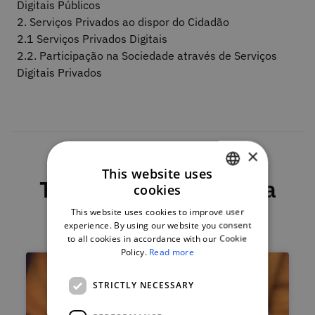
Digitais Públicos
2. Serviços Privados ao dispor do Cidadão
2.1 Serviços Privados Digitais
2.2. Participação na Sociedade através de Serviços
Digitais Privados
×
This website uses
This course is part of a
cookies
PORTUGUESE
program
This website uses cookies to improve user
ENGLISH
experience. By using our website you consent
to all cookies in accordance with our Cookie
Policy.
Read more
STRICTLY NECESSARY