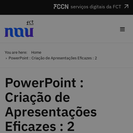
Skip to main content
serviços digitais da FCT
≡
You are here:
Home
PowerPoint : Criação de Apresentações Eficazes : 2
PowerPoint :
Criação de
Apresentações
Eficazes : 2