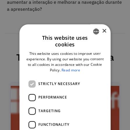
aumentar a interação e melhorar a navegação durante
a apresentação?
×
This website uses
cookies
PORTUGUESE
This website uses cookies to improve user
This course is part of a
ENGLISH
experience. By using our website you consent
program
to all cookies in accordance with our Cookie
Policy.
Read more
STRICTLY NECESSARY
PERFORMANCE
TARGETING
FUNCTIONALITY