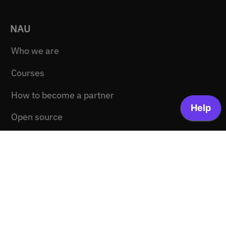
NAU
Who we are
Courses
How to become a partner
Open source
Accessibility
Communication
Help