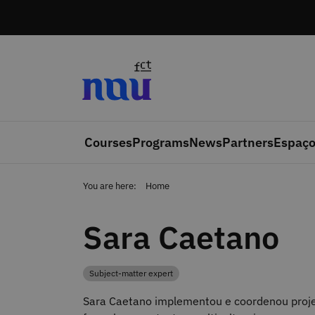
Skip to main content
Courses
Programs
News
Partners
Espaço
You are here:
Home
Sara Caetano
Subject-matter expert
Category
Sara Caetano implementou e coordenou projet