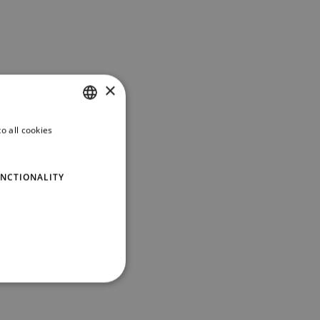
×
o all cookies
PORTUGUESE
ENGLISH
NCTIONALITY