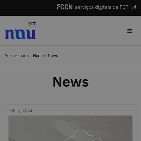
Skip to main content
serviços digitais da FCT
≡
You are here:
Home
News
News
Feb. 6, 2024