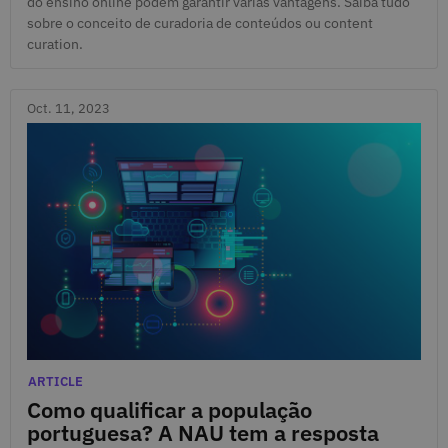
do ensino online podem garantir várias vantagens. Saiba tudo
sobre o conceito de curadoria de conteúdos ou content
curation.
Oct. 11, 2023
Oct. 11, 2023
Categories
ARTICLE
Como qualificar a população
portuguesa? A NAU tem a resposta