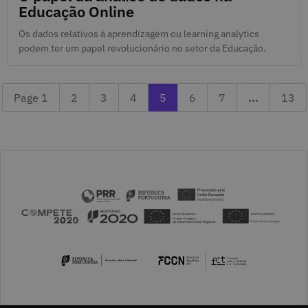
Educação Online
Os dados relativos à aprendizagem ou learning analytics
podem ter um papel revolucionário no setor da Educação.
Page 2
Page 3
Previous page 4
Currently reading page 5
Next page 6
Page 7
Last 
Page 1
2
3
4
5
6
7
...
13