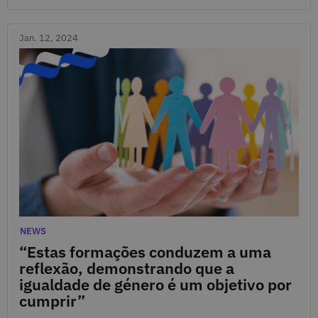
Jan. 12, 2024
Jan. 12, 2024
Categories
NEWS
“Estas formações conduzem a uma
reflexão, demonstrando que a
igualdade de género é um objetivo por
cumprir”