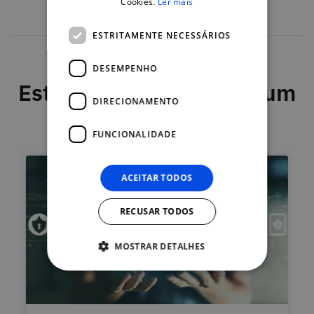
Cookies.
Ler mais
ESTRITAMENTE NECESSÁRIOS
DESEMPENHO
Este curso faz parte de um
DIRECIONAMENTO
programa
FUNCIONALIDADE
ACEITAR TODOS
RECUSAR TODOS
MOSTRAR DETALHES