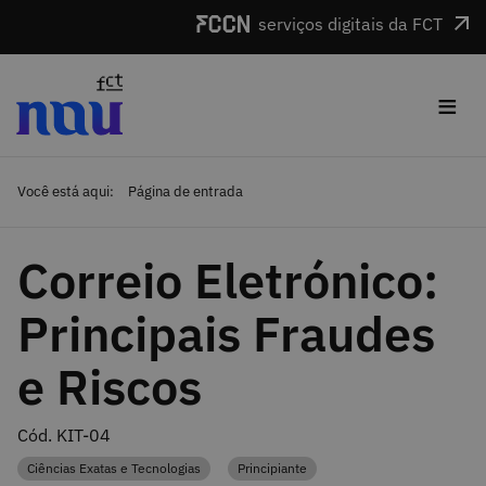
Saltar para o conteúdo
serviços digitais da FCT
≡
Você está aqui:
Página de entrada
Correio Eletrónico:
Principais Fraudes
e Riscos
Cód. KIT-04
Ciências Exatas e Tecnologias
Principiante
Categoria
Categoria