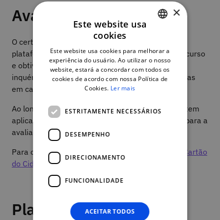
×
Avaliação e certificação
Este website usa
cookies
PORTUGUESE
O certificado de conclusão é descarregado na
Este website usa cookies para melhorar a
plataforma, ficando disponível quando concluir o curso
ENGLISH
experiência do usuário. Ao utilizar o nosso
e obtiver uma classificação mínima de 50% no
website, estará a concordar com todos os
inquérito de avaliação final (3 tentativas permitidas
cookies de acordo com nossa Política de
Cookies.
Ler mais
em cada questão).
Ao longo do curso encontra atividades que permitem
ESTRITAMENTE NECESSÁRIOS
aplicar e exercitar as aprendizagens e preparam para a
avaliação final.
DESEMPENHO
Para obter o certificado necessita de associar o
Cartão
DIRECIONAMENTO
do Cidadão à sua conta NAU
.
FUNCIONALIDADE
Plano de curso
ACEITAR TODOS