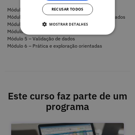
RECUSAR TODOS
Módulo 1 – Construção de uma Base de Dados
Módulo 2 – Definição e criação de uma Base de Dados
Módulo 3 – Utilização avançada de Funções
MOSTRAR DETALHES
Módulo 4 – Formatação condicional
Módulo 5 – Validação de dados
Módulo 6 – Prática e exploração orientadas
Este curso faz parte de um
programa