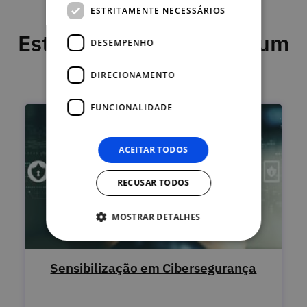
ESTRITAMENTE NECESSÁRIOS
Este curso faz parte de um
DESEMPENHO
programa
DIRECIONAMENTO
FUNCIONALIDADE
ACEITAR TODOS
RECUSAR TODOS
MOSTRAR DETALHES
Sensibilização em Cibersegurança