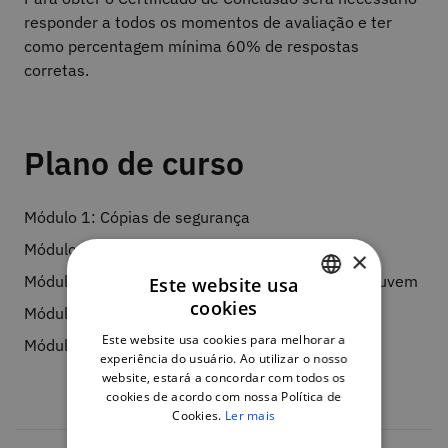
responder a todos os momentos de avaliação e ter
como percentagem mínima 60% de respostas
corretas.
Plano de curso
Módulo 1: Cópias de segurança
Módulo 2: Eliminação segura da informação
×
Módulo 3: Armazenamento local, na rede ou na nuvem
Este website usa
cookies
Módulo 4: Referências
PORTUGUESE
Este website usa cookies para melhorar a
Módulo 5: Avaliação
ENGLISH
experiência do usuário. Ao utilizar o nosso
website, estará a concordar com todos os
cookies de acordo com nossa Política de
Cookies.
Ler mais