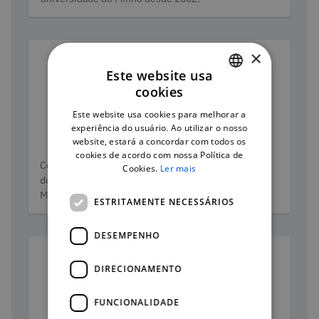
×
Este website usa
cookies
PORTUGUESE
Este website usa cookies para melhorar a
ENGLISH
experiência do usuário. Ao utilizar o nosso
André Vieira
website, estará a concordar com todos os
cookies de acordo com nossa Política de
Categorias
Colaborador do Gabinete de Projetos Open Science
Cookies.
Ler mais
dos Serviços de Documentação da Universidade do
Minho nos projetos OpenAIRE e FAIRsFAIR.
ESTRITAMENTE NECESSÁRIOS
DESEMPENHO
DIRECIONAMENTO
FUNCIONALIDADE