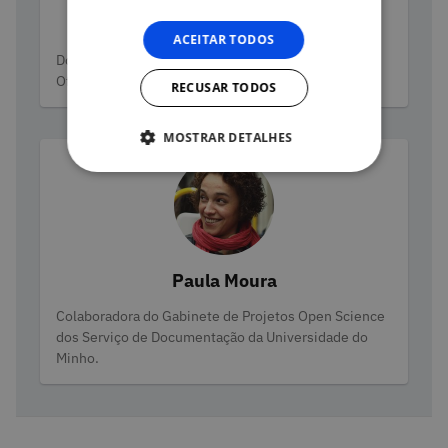
Antónia Correia
ACEITAR TODOS
Categorias
Documentation Services - Open Access Projects
Office
RECUSAR TODOS
MOSTRAR DETALHES
Paula Moura
Categorias
Colaboradora do Gabinete de Projetos Open Science
dos Serviço de Documentação da Universidade do
Minho.