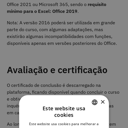
Office 2021 ou Microsoft 365, sendo o
requisito
mínimo para o Excel: Office 2019
.
Nota: A versão 2016 poderá ser utilizada em grande
parte do curso, com algumas adaptações, mas
existirão algumas incompatibilidades com funções,
disponíveis apenas em versões posteriores do Office.
Avaliação e certificação
O certificado de conclusão é descarregado na
plataforma, ficando disponível quando concluir o curso
e obtiver uma classificação mínima de 50% no
×
inquérito de avaliação final (3 tentativas permitidas
Este website usa
em cada questão).
cookies
PORTUGUESE
Ao longo do curso encontra atividades que permitem
Este website usa cookies para melhorar a
ENGLISH