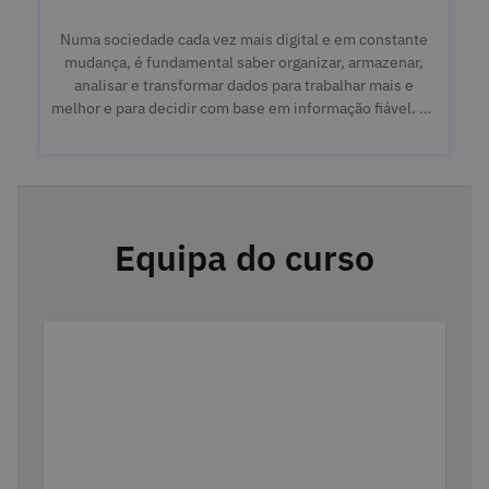
Numa sociedade cada vez mais digital e em constante
mudança, é fundamental saber organizar, armazenar,
analisar e transformar dados para trabalhar mais e
melhor e para decidir com base em informação fiável. As
folhas de cálculo são seguramente o instrumento mais
utilizado ao nível mundial. Não fique de fora. Aprenda
tudo sobre folhas de cálculo!
Equipa do curso