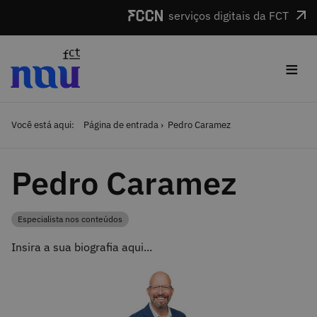
Saltar para o conteúdo
serviços digitais da FCT
≡
Você está aqui:
Página de entrada
Pedro Caramez
Pedro Caramez
Especialista nos conteúdos
Categoria
Insira a sua biografia aqui...