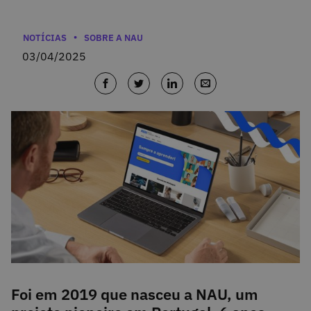
Categorias
NOTÍCIAS
SOBRE A NAU
03/04/2025
Foi em 2019 que nasceu a NAU, um