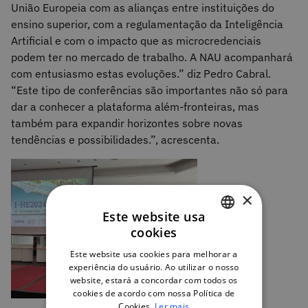
União Europeia com as alianças entre instituições do
ensino superior, com a regulamentação da Inteligência
Artificial e com o impacto que as microcredenciais
podem ter no mercado de trabalho. A NAU acompanhará
com entusiasmo estas evoluções.” diz Pedro Cabral.
“Este tipo de conferências são importantes não só para
dar a conhecer a plataforma além-fronteiras, mas
também para expandir horizontes sobre novas
tendências e possibilidades.”, acrescenta.
×
Este website usa
cookies
PORTUGUESE
Este website usa cookies para melhorar a
ENGLISH
experiência do usuário. Ao utilizar o nosso
website, estará a concordar com todos os
cookies de acordo com nossa Política de
Cookies.
Ler mais