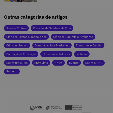
Outras categorias de artigos
Artes e Cultura
Ciências da Saúde e da Vida
Ciências Exatas e Tecnologias
Ciências Naturais e Ambiente
Ciências Sociais
Comunicação e Marketing
Economia e Gestão
Formação e Educação
Humanas e Políticas
Notícias
Sobre um curso
Entrevista
Artigo
Evento
Sobre a NAU
Parceiro