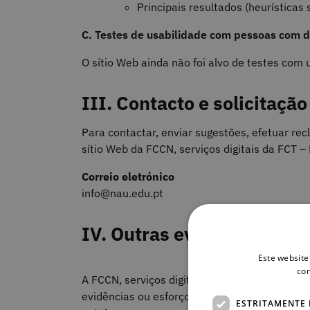
Principais resultados (heurísticas 
C. Testes de usabilidade com pessoas com de
O sítio Web
ainda não foi alvo de testes com u
III. Contacto e solicitaçã
Para contactar, enviar sugestões, efetuar re
sítio Web
d
a
FCCN, serviços digitais da FCT –
Correio eletrónico
info@nau.edu.pt
IV. Outras evidências
Este website
con
A
FCCN, serviços digitais da FCT – Fundação p
evidências ou esforços para tornar o seu sít
ESTRITAMENTE 