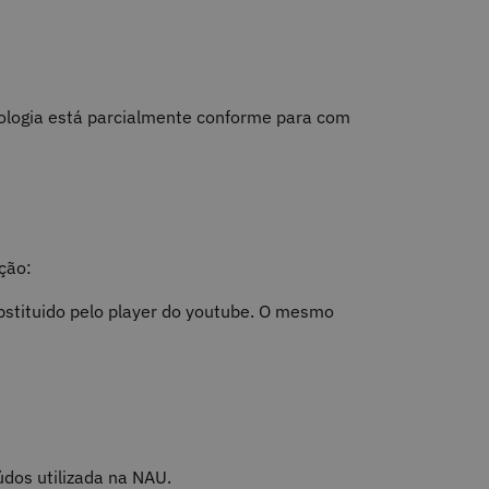
ologia
está
parcialmente conforme
para com
ção:
ubstituido pelo player do youtube. O mesmo
údos utilizada na NAU.