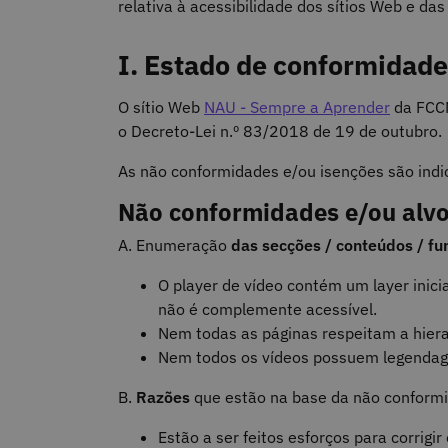
relativa à acessibilidade dos sítios Web e da
I. Estado de conformidade
O sítio Web
NAU - Sempre a Aprender
d
a
FCCN
o Decreto-Lei n.º 83/2018 de 19 de outubro.
As não conformidades e/ou isenções são indi
Não conformidades e/ou alvo
A. Enumeração
das secções / conteúdos / fu
O player de vídeo contém um layer inic
não é complemente acessível.
Nem todas as páginas respeitam a hiera
Nem todos os vídeos possuem legendag
B.
Razões
que estão na base da não conformi
Estão a ser feitos esforços para corrig