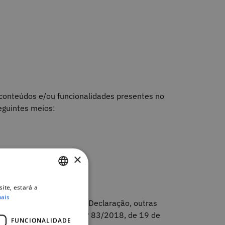
 conteúdos e/ou funcionalidades presentes n
o
 seguintes meios:
×
ite, estará a
PORTUGUESE
mais
nchimento da presente Declaração, outras
ENGLISH
stantes do Decreto-Lei n.º 83/2018, de 19 de
FUNCIONALIDADE