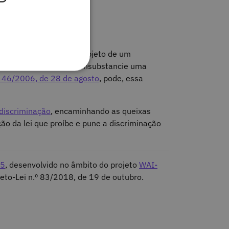
a com deficiência seja objeto de um
ação comparável, que consubstancie uma
.º 46/2006, de 28 de agosto
, pode, essa
 discriminação
, encaminhando as queixas
ão da lei que proíbe e pune a discriminação
.5
, desenvolvido no âmbito do projeto
WAI-
eto-Lei n.º 83/2018, de 19 de outubro.