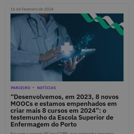
16 de Fevereiro de 2024
16 de Fevereiro de 2024
Categorias
PARCEIRO
NOTÍCIAS
“Desenvolvemos, em 2023, 8 novos
MOOCs e estamos empenhados em
criar mais 8 cursos em 2024”: o
testemunho da Escola Superior de
Enfermagem do Porto
Foi com o projeto ECare-COPD, que pretendia impactar