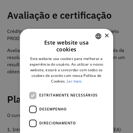
Avaliação e certificação
Créditos: 4 ECTS para os alunos inscritos no Projeto
×
PRODIGI.
Este website usa
cookies
Avaliação: O progresso no curso é avaliado através da
PORTUGUESE
resolução de exercícios ao longo dos módulos, com um
Este website usa cookies para melhorar a
ENGLISH
resultado global igual ou superior a 50% para
experiência do usuário. Ao utilizar o nosso
website, estará a concordar com todos os
obtenção de certificado de participação.
cookies de acordo com nossa Política de
Cookies.
Ler mais
ESTRITAMENTE NECESSÁRIOS
Plano de curso
DESEMPENHO
O curso encontra-se dividido em 6 Módulos:
DIRECIONAMENTO
1. Introdução e Modelação Entidade-Associação (EA)