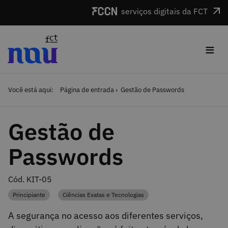
Saltar para o conteúdo
serviços digitais da FCT
≡
Você está aqui:
Página de entrada
Gestão de Passwords
Gestão de
Passwords
Cód. KIT-05
Principiante
Ciências Exatas e Tecnologias
Categoria
Categoria
A segurança no acesso aos diferentes serviços,