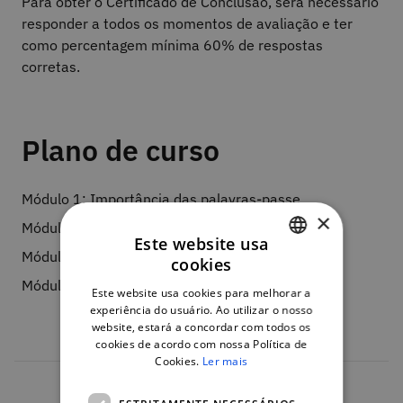
Para obter o Certificado de Conclusão, será necessário
responder a todos os momentos de avaliação e ter
como percentagem mínima 60% de respostas
corretas.
Plano de curso
Módulo 1: Importância das palavras-passe
×
Módulo 2: Boas práticas na sua utilização
Este website usa
Módulo 3: Referências
cookies
PORTUGUESE
Módulo 4: Avaliação
Este website usa cookies para melhorar a
ENGLISH
experiência do usuário. Ao utilizar o nosso
website, estará a concordar com todos os
cookies de acordo com nossa Política de
Cookies.
Ler mais