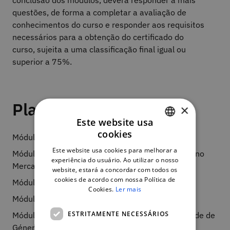
conclusão dos módulos, deverá responder a mais
questões, de forma a completar a avaliação de
conhecimentos do curso e responder aos requisitos
necessários para a obtenção do certificado do
curso, sujeita a uma classificação final igual ou
superior a 75%.
Plano de curso
×
Este website usa
cookies
Módulo 0 - Boas vindas
PORTUGUESE
Este website usa cookies para melhorar a
Módulo 1 - Situação das Mulheres e dos Homens no
ENGLISH
experiência do usuário. Ao utilizar o nosso
Mercado de Trabalho
website, estará a concordar com todos os
cookies de acordo com nossa Política de
Módulo 2 - Enquadramento Conceptual
Cookies.
Ler mais
Módulo 3 - Intervir para a Mudança
ESTRITAMENTE NECESSÁRIOS
Módulo 4 - Mecanismos Nacionais para a Igualdade de
Género