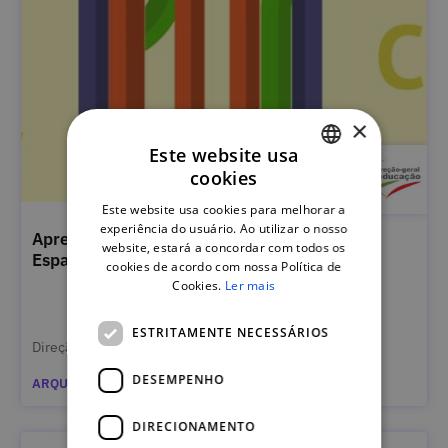
×
Este website usa
cookies
PORTUGUESE
Este website usa cookies para melhorar a
ENGLISH
experiência do usuário. Ao utilizar o nosso
Aprendizagem Ativa e Ensino Inovador em
website, estará a concordar com todos os
Espaços flexíveis de aprendizagem
cookies de acordo com nossa Política de
Cookies.
Ler mais
ESTRITAMENTE NECESSÁRIOS
Direção-Geral da Educação
DESEMPENHO
ARQUIVADO
DIRECIONAMENTO