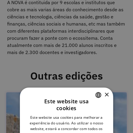
A NOVA é contituida por 9 escolas e institutos que
cobre as mais varias áreas do conhecimento desde as
ciências e tecnologia, ciências da saúde, gestão e
finanças, ciências sociais e humanas, etc mas também
com diferentes plataformas interdisciplinares que
procuram fazer a ponte com o ecossitema. Conta
atualmente com mais de 21.000 alunos inscritos e
mais de 2.300 docentes e investigadores.
Outras edições
×
Este website usa
cookies
PORTUGUESE
Este website usa cookies para melhorar a
ENGLISH
experiência do usuário. Ao utilizar o nosso
website, estará a concordar com todos os