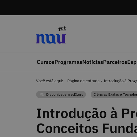
Saltar para o conteúdo
Cursos
Programas
Notícias
Parceiros
Esp
Você está aqui:
Página de entrada
Introdução à Prog
Disponível em edX.org
Ciências Exatas e Tecnolo
Categoria
Categoria
Introdução à P
Conceitos Fund