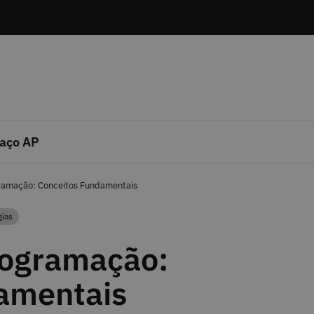
aço AP
ramação: Conceitos Fundamentais
gias
rogramação:
amentais