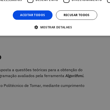
ACEITAR TODOS
RECUSAR TODOS
rias idades que queiram aprender os
 As condições de acesso ao curso são bases
MOSTRAR DETALHES
sidade por esta área que é cada vez mais
o
sposta a questões teóricas para a obtenção do
rogramação avaliados pela ferramenta
Algorithmi.
uto Politécnico de Tomar, mediante cumprimento