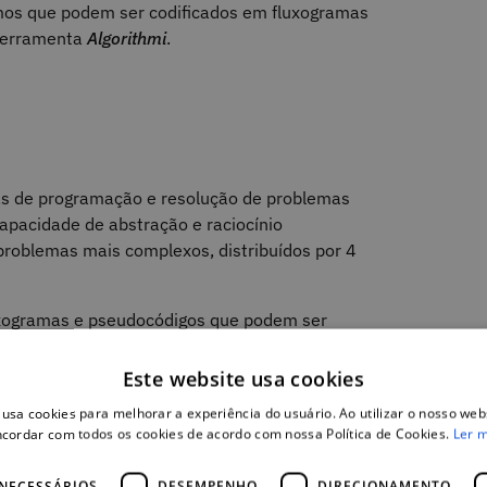
tmos que podem ser codificados em fluxogramas
 ferramenta
Algorithmi
.
cas de programação e resolução de problemas
apacidade de abstração e raciocínio
problemas mais complexos, distribuídos por 4
luxogramas e pseudocódigos que podem ser
nibilizados um conjunto fichas práticas com
os automaticamente pelo
Algorithmi,
e que
Este website usa cookies
os conhecimentos adquiridos.
 usa cookies para melhorar a experiência do usuário. Ao utilizar o nosso webs
cordar com todos os cookies de acordo com nossa Política de Cookies.
Ler 
NECESSÁRIOS
DESEMPENHO
DIRECIONAMENTO