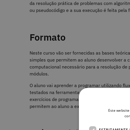
da resolução prática de problemas com algori
ou pseudocódigo e a sua execução é feita pela
Formato
Neste curso vão ser fornecidas as bases teóri
simples que permitem ao aluno desenvolver a c
computacional necessário para a resolução de 
módulos.
O aluno vai aprender a programar utilizando f
testados na ferramenta
Algorithmi
. Serão dispo
exercícios de programação, que serão avaliad
permitem ao aluno a exercitação e aplicação d
Este website
con
ESTRITAMENTE 