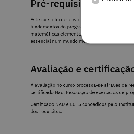
Pré-requisitos
Este curso foi desenvolvido para pessoas de vá
fundamentos da programação de computadores.
matemáticas elementares e a motivação e curio
essencial num mundo moderno.
Avaliação e certificaçã
A avaliação no curso processa-se através da re
certificado Nau. Resolução de exercícios de p
Certificado NAU e ECTS concedidos pelo Instit
dos requisitos.