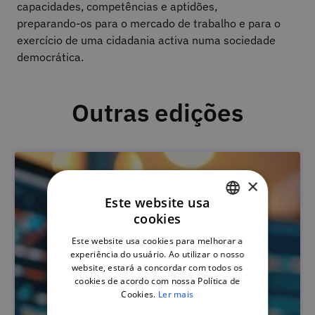
capacidades, competências e aptidões,
preparando-os para o mercado de trabalho e para o
exercício de uma cidadania activa numa sociedade
democrática.
Outras edições
×
Este website usa
cookies
PORTUGUESE
Este website usa cookies para melhorar a
ENGLISH
experiência do usuário. Ao utilizar o nosso
website, estará a concordar com todos os
cookies de acordo com nossa Política de
Cookies.
Ler mais