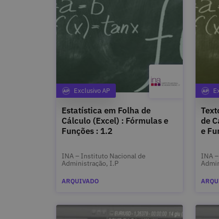
Exclusivo AP
E
Categoria
Estatística em Folha de
Text
Cálculo (Excel) : Fórmulas e
de C
Funções : 1.2
e Fu
INA – Instituto Nacional de
INA –
Administração, I.P
Admin
ARQUIVADO
ARQU