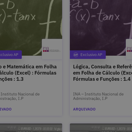
xclusivo AP
Exclusivo AP
Categoria
Categoria
o e Matemática em Folha
Lógica, Consulta e Refer
álculo (Excel) : Fórmulas
em Folha de Cálculo (Exce
nções : 1.3
Fórmulas e Funções : 1.4
 Instituto Nacional de
INA – Instituto Nacional de
istração, I.P
Administração, I.P
IVADO
ARQUIVADO