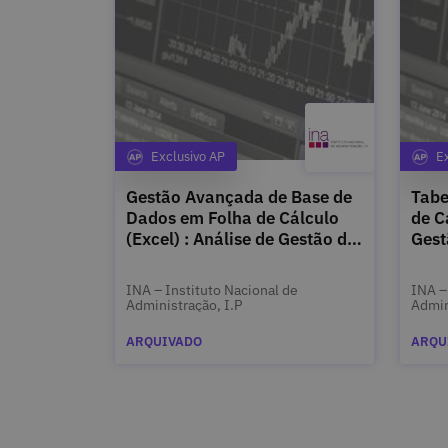
Exclusivo AP
E
Categoria
Gestão Avançada de Base de
Tabe
Dados em Folha de Cálculo
de C
(Excel) : Análise de Gestão de
Gest
Dados : 2.2
INA – Instituto Nacional de
INA –
Administração, I.P
Admin
ARQUIVADO
ARQU