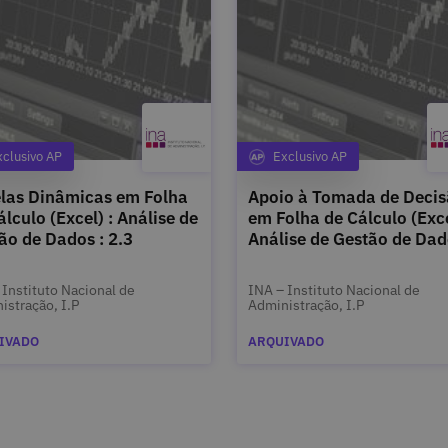
xclusivo AP
Exclusivo AP
Categoria
Categoria
las Dinâmicas em Folha
Apoio à Tomada de Deci
álculo (Excel) : Análise de
em Folha de Cálculo (Exce
ão de Dados : 2.3
Análise de Gestão de Dad
2.4
 Instituto Nacional de
INA – Instituto Nacional de
istração, I.P
Administração, I.P
IVADO
ARQUIVADO