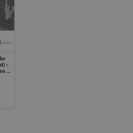
são
l) :
os :