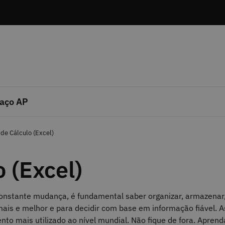
aço AP
 de Cálculo (Excel)
 (Excel)
onstante mudança, é fundamental saber organizar, armazenar
mais e melhor e para decidir com base em informação fiável. A
to mais utilizado ao nível mundial. Não fique de fora. Aprend