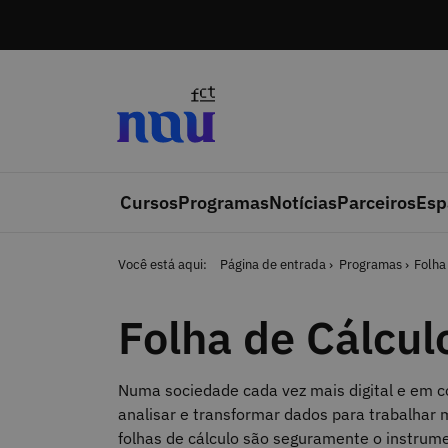
Saltar para o conteúdo
Cursos
Programas
Notícias
Parceiros
Esp
Você está aqui:
Página de entrada
Programas
Folha
Folha de Cálculo
Numa sociedade cada vez mais digital e em c
analisar e transformar dados para trabalhar 
folhas de cálculo são seguramente o instrumen