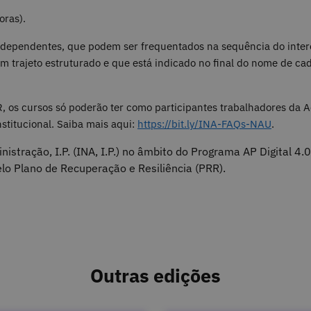
oras).
independentes, que podem ser frequentados na sequência do inter
um trajeto estruturado e que está indicado no final do nome de c
, os cursos só poderão ter como participantes trabalhadores da A
stitucional. Saiba mais aqui:
https://bit.ly/INA-FAQs-NAU
.
inistração, I.P. (INA, I.P.) no âmbito do Programa AP Digital 4
lo Plano de Recuperação e Resiliência (PRR).
Outras edições