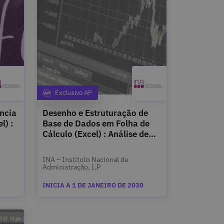
Exclusivo AP
Categoria
ência
Desenho e Estruturação de
l) :
Base de Dados em Folha de
Cálculo (Excel) : Análise de
Gestão de Dados : 2.1
INA – Instituto Nacional de
Administração, I.P
INICIA A 1 DE JANEIRO DE 2030