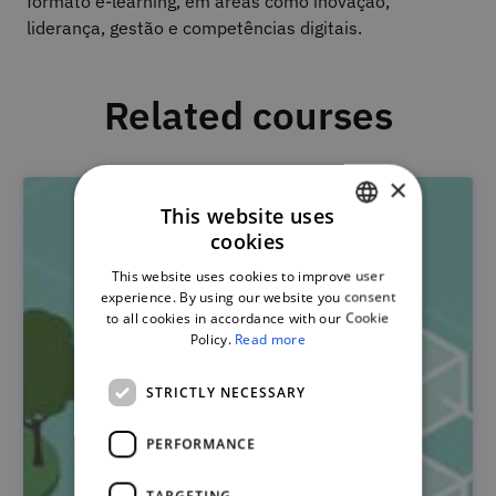
formato e-learning, em áreas como inovação,
liderança, gestão e competências digitais.
Related courses
×
This website uses
cookies
PORTUGUESE
This website uses cookies to improve user
ENGLISH
experience. By using our website you consent
to all cookies in accordance with our Cookie
Policy.
Read more
STRICTLY NECESSARY
PERFORMANCE
TARGETING