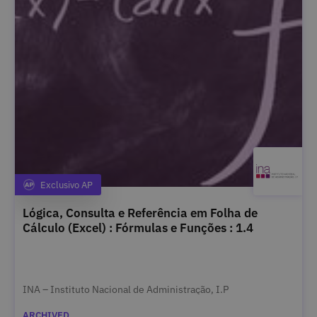
Exclusivo AP
Category
Lógica, Consulta e Referência em Folha de
Cálculo (Excel) : Fórmulas e Funções : 1.4
INA – Instituto Nacional de Administração, I.P
ARCHIVED